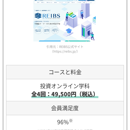
引用元：REIBS公式サイト
（https://reibs.jp/）
コースと料金
投資オンライン学科
全4回：49,500円（税込）
会員満足度
※
96%