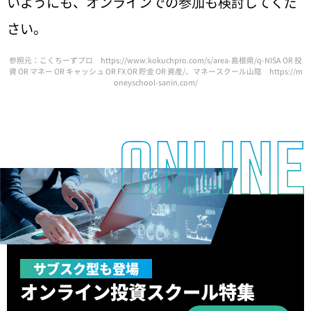
いようにも、オンラインでの参加も検討してくだ
さい。
参照元：こくちーずプロ
https://www.kokuchpro.com/s/area-島根県/q-NISA OR 投
資 OR マネー OR キャッシュ OR FX OR 貯金 OR 資産/
、マネースクール山陰
https://m
oneyschool-sanin.com/
サブスク型も登場
オンライン
投資スクール特集