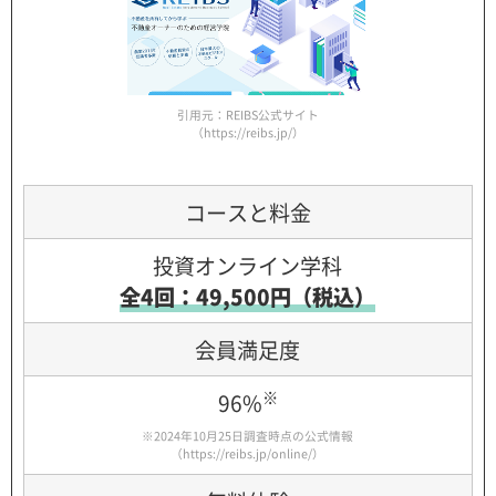
引用元：REIBS公式サイト
（https://reibs.jp/）
コースと料金
投資オンライン学科
全4回：49,500円（税込）
会員満足度
※
96%
※2024年10月25日調査時点の公式情報
（
https://reibs.jp/online/
）