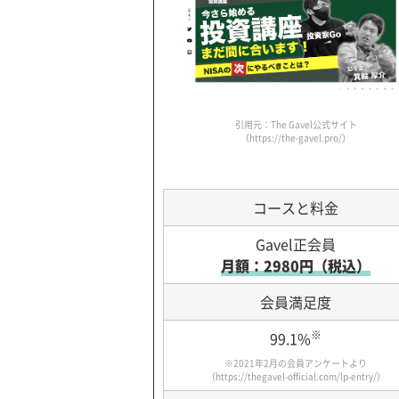
引用元：The Gavel公式サイト
（https://the-gavel.pro/）
コースと料金
Gavel正会員
月額：2980円（税込）
会員満足度
※
99.1%
※2021年2月の会員アンケートより
（
https://thegavel-official.com/lp-entry/
）