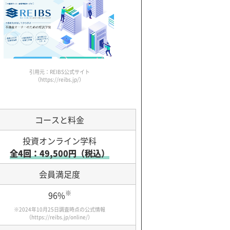
引用元：REIBS公式サイト
（https://reibs.jp/）
コースと料金
投資オンライン学科
全4回：49,500円（税込）
会員満足度
※
96%
※2024年10月25日調査時点の公式情報
（
https://reibs.jp/online/
）