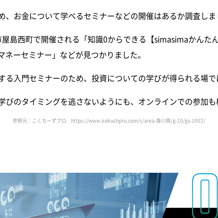
め、お金について学べるセミナーなどの開催はあるか調査しま
松市屋島西町で開催される「知識0からできる【simasimaか
向けマネーセミナー」などが見つかりました。
する入門セミナーのため、投資についての学びが得られる場で
学びのタイミングを逃さないようにも、オンラインでの参加も
参照元：こくちーずプロ
https://www.kokuchpro.com/s/area-香川県/g-10/gs-1002/