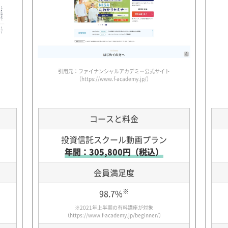
引用元：ファイナンシャルアカデミー公式サイト
（https://www.f-academy.jp/）
コースと料金
投資信託スクール動画プラン
年間：305,800円（税込）
会員満足度
※
98.7%
※2021年上半期の有料講座が対象
（
https://www.f-academy.jp/beginner/
）