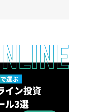
方で選ぶ
ライン投資
ール3選