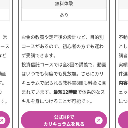
無料体験
あり
、常
お金の教養や定年後の設計など、目的別
不動
ュース
コースがあるので、初心者の方でも迷わ
とし
など
ず受講できます。
講者
投資信託コースでは全8回の講義で、動画
実績
動画
はいつでも何度でも見放題。さらにカリ
件選
す。
キュラムで配られる教科書8冊も料金に含
内容
お
まれています。
最短12時間
で体系的なス
ェッ
ます。
キルを身につけることが可能です。
につ
公式HPで
カリキュラムを見る