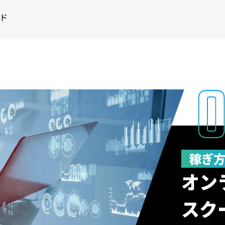
ド
稼ぎ
オン
スク