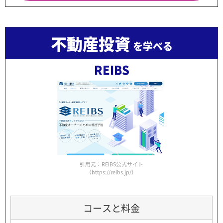
不動産投資
を学べる
REIBS
引用元：REIBS公式サイト
（https://reibs.jp/）
コースと料金